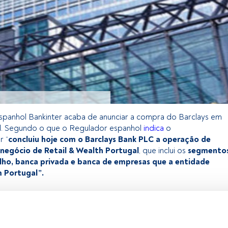
spanhol Bankinter acaba de anunciar a compra do Barclays em
l. Segundo o que o Regulador espanhol
indica
o
r “
concluiu hoje com o Barclays Bank PLC a operação de
 negócio de Retail & Wealth Portugal
, que inclui os
segmento
lho, banca privada e banca de empresas que a entidade
m Portugal”.
 exclusivo para os utilizadores registados da FundsPeople. Se já
o, aceda através do botão Login. Se ainda não tem conta,