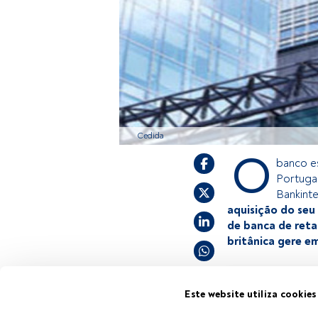
Cedida
O
banco e
Portuga
Bankinte
aquisição do seu
de banca de reta
britânica gere e
Este é um artigo
Este website utiliza cookies
estiver registad