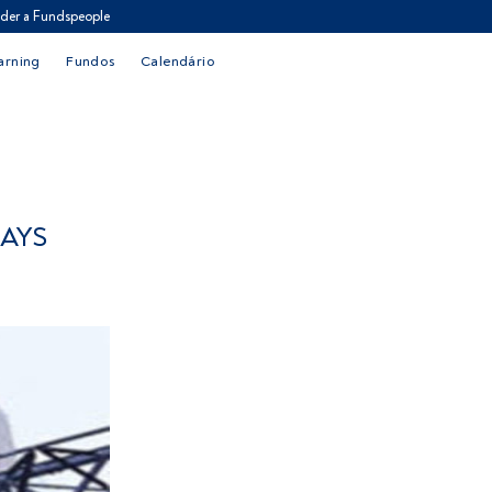
der a Fundspeople
arning
Fundos
Calendário
LAYS