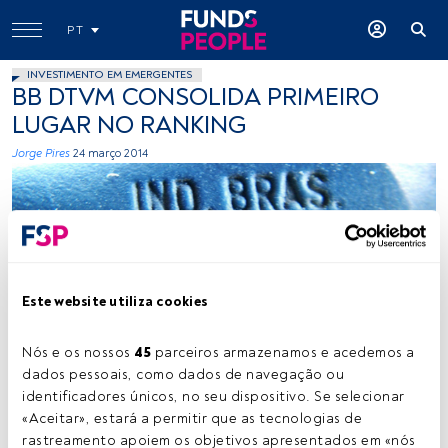
PT
INVESTIMENTO EM EMERGENTES
BB DTVM CONSOLIDA PRIMEIRO
LUGAR NO RANKING
Jorge Pires
24 março 2014
Este website utiliza cookies
João Felipe Müller, Flickr, Creative Commons
Nós e os nossos 
45
 parceiros armazenamos e acedemos a 
dados pessoais, como dados de navegação ou 
identificadores únicos, no seu dispositivo. Se selecionar 
Tempo de leitura:
1 min.
«Aceitar», estará a permitir que as tecnologias de 
rastreamento apoiem os objetivos apresentados em «nós 