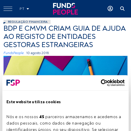
PT
REGULAÇÃO FINANCEIRA
BDP E CMVM CRIAM GUIA DE AJUDA
AO REGISTO DE ENTIDADES
GESTORAS ESTRANGEIRAS
FundsPeople .
10 agosto 2018
Este website utiliza cookies
Photo by Joanna Kosinska on Unsplash
Nós e os nossos 
45
 parceiros armazenamos e acedemos a 
dados pessoais, como dados de navegação ou 
Tempo de leitura:
1 min.
identificadores únicos, no seu dispositivo. Se selecionar 