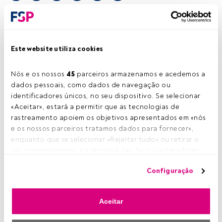
Tempo de leitura:
2 min.
Este website utiliza cookies
Nós e os nossos 
45
 parceiros armazenamos e acedemos a 
dados pessoais, como dados de navegação ou 
identificadores únicos, no seu dispositivo. Se selecionar 
«Aceitar», estará a permitir que as tecnologias de 
rastreamento apoiem os objetivos apresentados em «nós 
e os nossos parceiros tratamos dados para fornecer», 
enquanto que se selecionar «Rejeitar tudo» ou retirar o 
seu consentimento, irá desativá-las. Se os rastreadores 
forem desativados, parte do conteúdo e dos anúncios 
Configuração
que vê poderá deixar de ser relevante para si. Pode voltar 
a aceder a este menu para alterar as suas opções ou 
retirar o consentimento a qualquer momento, clicando no 
Aceitar
link «Preferências de privacidade» que aparece na parte 
inferior da página web (ou no ícone flutuante que se 