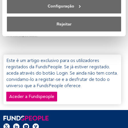
encontra na parte inferior esquerda da página web). As 
Configuração
suas opções terão efeito dentro do nosso âmbito de 
consentimento. Para saber mais, consulte a nossa política 
de privacidade.
Rejeitar
Nós e os nossos parceiros tratamos os dados para 
fornecer:
Utilizar dados de localização geográfica precisa. Analisar 
ativamente as características do dispositivo para sua 
Este é um artigo exclusivo para os utilizadores
identificação. Armazenar as informações num dispositivo 
registados da FundsPeople. Se já estiver registado,
e/ou aceder às mesmas. Publicidade e conteúdo 
aceda através do botão Login. Se ainda não tem conta,
personalizados, medição de publicidade e conteúdo, 
convidamo-lo a registar-se e a desfrutar de todo o
pesquisa de audiência e desenvolvimento de serviços.
universo que a FundsPeople oferece.
Aceder a Fundspeople
Lista de parceiros (fornecedores)