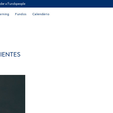
der a Fundspeople
arning
Fundos
Calendário
IENTES