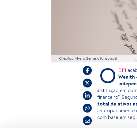
Créditos: Álvaro Serrano (Unsplash)
O
BPI
acab
Wealth
-
indepen
instituição em com
financeiro". Segu
total de ativos 
antecipadamente 
com base em segur