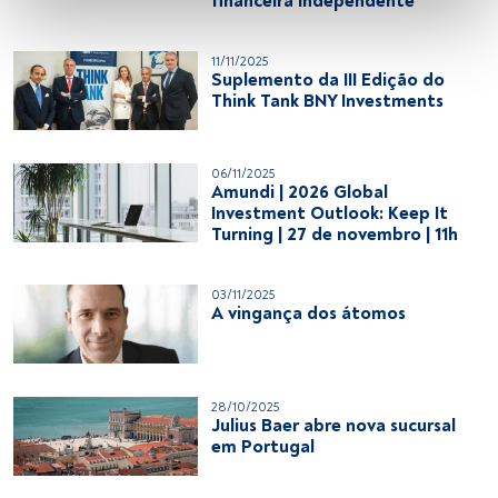
financeira independente
fornecer:
Utilizar dados de localização geográfica precisa. Analisar 
11/11/2025
ativamente as características do dispositivo para sua 
Suplemento da III Edição do
identificação. Armazenar as informações num dispositivo 
Think Tank BNY Investments
e/ou aceder às mesmas. Publicidade e conteúdo 
personalizados, medição de publicidade e conteúdo, 
pesquisa de audiência e desenvolvimento de serviços.
06/11/2025
Amundi | 2026 Global
Investment Outlook: Keep It
Lista de parceiros (fornecedores)
Turning | 27 de novembro | 11h
03/11/2025
A vingança dos átomos
28/10/2025
Julius Baer abre nova sucursal
em Portugal