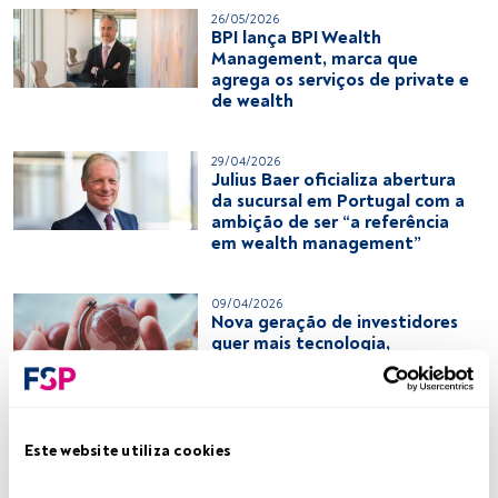
26/05/2026
BPI lança BPI Wealth
Management, marca que
agrega os serviços de private e
de wealth
29/04/2026
Julius Baer oficializa abertura
da sucursal em Portugal com a
ambição de ser “a referência
em wealth management”
09/04/2026
Nova geração de investidores
quer mais tecnologia,
personalização e
investimentos alinhados com
valores
Este website utiliza cookies
10/03/2026
A grande transferência de