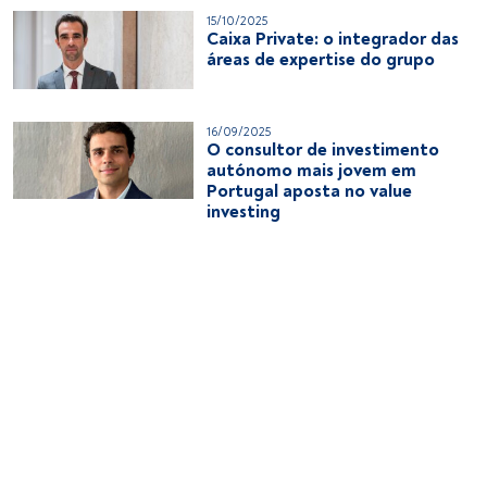
15/10/2025
Caixa Private: o integrador das
áreas de expertise do grupo
16/09/2025
O consultor de investimento
autónomo mais jovem em
Portugal aposta no value
investing
15/09/2025
CaixaBank reforça a sua filial
no Luxemburgo com um plano
para superar os 6.000 milhões
em 2027
10/09/2025
Três anos de Caixa Private:
aumentar a base de clientes e
ativos sob gestão é o objetivo