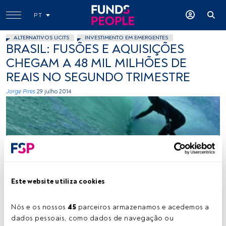
PT
ALTERNATIVOS UCITS
INVESTIMENTO EM EMERGENTES
BRASIL: FUSÕES E AQUISIÇÕES
CHEGAM A 48 MIL MILHÕES DE
REAIS NO SEGUNDO TRIMESTRE
Jorge Pires
29 julho 2014
Este website utiliza cookies
batterjob32, Flickr, Creative Commons
Nós e os nossos 
45
 parceiros armazenamos e acedemos a 
dados pessoais, como dados de navegação ou 
Tempo de leitura:
1 min.