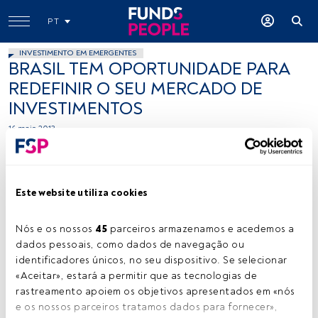
PT
INVESTIMENTO EM EMERGENTES
BRASIL TEM OPORTUNIDADE PARA
REDEFINIR O SEU MERCADO DE
INVESTIMENTOS
16 maio 2013
Este website utiliza cookies
Nós e os nossos 
45
 parceiros armazenamos e acedemos a 
dados pessoais, como dados de navegação ou 
Cedida
identificadores únicos, no seu dispositivo. Se selecionar 
«Aceitar», estará a permitir que as tecnologias de 
rastreamento apoiem os objetivos apresentados em «nós 
e os nossos parceiros tratamos dados para fornecer», 
Tempo de leitura:
2 min.