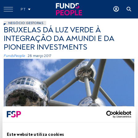
PT
NEGÓCIO GESTORAS
BRUXELAS DÁ LUZ VERDE À
INTEGRAÇÃO DA AMUNDI E DA
PIONEER INVESTMENTS
FundsPeople .
28 março 2017
leoplus. Fickr. Creative Commons
Este website utiliza cookies
Tempo de leitura:
1 min.