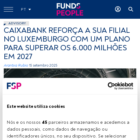
PT
ADVISORY
CAIXABANK REFORÇA A SUA FILIAL
NO LUXEMBURGO COM UM PLANO
PARA SUPERAR OS 6.000 MILHÕES
EM 2027
Arantxa Rubio
15 setembro 2025
Este website utiliza cookies
Créditos: Grillot Edouard (Unsplash)
Nós e os nossos 
45
 parceiros armazenamos e acedemos a 
dados pessoais, como dados de navegação ou 
identificadores únicos, no seu dispositivo. Se selecionar 