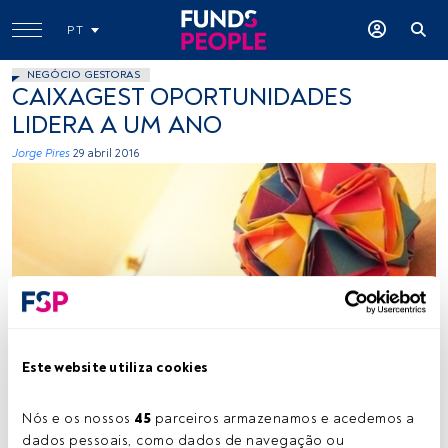
PT
NEGÓCIO GESTORAS
CAIXAGEST OPORTUNIDADES
LIDERA A UM ANO
Jorge Pires
29 abril 2016
Este website utiliza cookies
Tempo de leitura:
2 min.
Nós e os nossos 
45
 parceiros armazenamos e acedemos a 
dados pessoais, como dados de navegação ou 