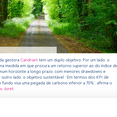
 da gestora
Candriam
tem um duplo objetivo. Por um lado, o
, na medida em que procura um retorno superior ao do índice d
a num horizonte a longo prazo, com menores drawdowns e
or outro lado, o objetivo sustentável. “Em termos dos KPI de
 o fundo visa uma pegada de carbono inferior a 70%”, afirma o
s Joret
.
 exclusivo para os utilizadores registados da FundsPeople. Se já
o, aceda através do botão Login. Se ainda não tem conta,