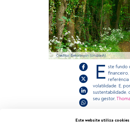
Créditos: Dekorasyon (Unsplash)
E
ste fundo
financeiro
referênci
volatilidade. E, p
sustentabilidade,
seu gestor,
Thoma
Este é um artigo
Este website utiliza cookies
estiver registad