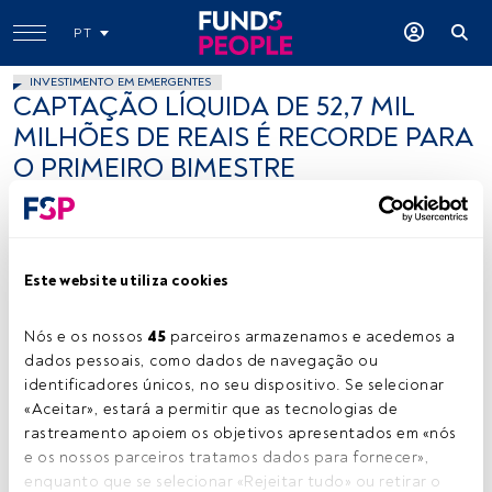
PT
INVESTIMENTO EM EMERGENTES
CAPTAÇÃO LÍQUIDA DE 52,7 MIL
MILHÕES DE REAIS É RECORDE PARA
O PRIMEIRO BIMESTRE
12 março 2013
Este website utiliza cookies
Nós e os nossos 
45
 parceiros armazenamos e acedemos a 
dados pessoais, como dados de navegação ou 
identificadores únicos, no seu dispositivo. Se selecionar 
Robby Virus, Flickr, Creative Commons
«Aceitar», estará a permitir que as tecnologias de 
rastreamento apoiem os objetivos apresentados em «nós 
e os nossos parceiros tratamos dados para fornecer», 
enquanto que se selecionar «Rejeitar tudo» ou retirar o 
Tempo de leitura:
1 min.