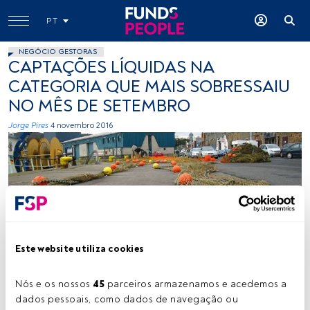
PT
NEGÓCIO GESTORAS
CAPTAÇÕES LÍQUIDAS NA
CATEGORIA QUE MAIS SOBRESSAIU
NO MÊS DE SETEMBRO
Jorge Pires
4 novembro 2016
Este website utiliza cookies
sanna82, Flickr, Creative Commons
Nós e os nossos 
45
 parceiros armazenamos e acedemos a 
dados pessoais, como dados de navegação ou 
Tempo de leitura:
1 min.