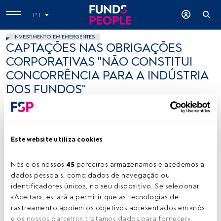
PT
INVESTIMENTO EM EMERGENTES
CAPTAÇÕES NAS OBRIGAÇÕES
CORPORATIVAS "NÃO CONSTITUI
CONCORRÊNCIA PARA A INDÚSTRIA
DOS FUNDOS"
30 novembro 2012
Este website utiliza cookies
Tempo de leitura:
1 min.
A
s emissões obrigaccionistas totalizam, no ano,
Nós e os nossos 
45
 parceiros armazenamos e acedemos a 
96,5 mil milhões de reais sendo que as
dados pessoais, como dados de navegação ou 
debentures, obrigações emitidas por empresas,
identificadores únicos, no seu dispositivo. Se selecionar 
captam 71,2% desse montante. Luiz Soares justifica que as
«Aceitar», estará a permitir que as tecnologias de 
obrigações corporativas ganham atractividade face aos
rastreamento apoiem os objetivos apresentados em «nós 
títulos públicos, sobretudo os indexados à SELIC, dada a
e os nossos parceiros tratamos dados para fornecer», 