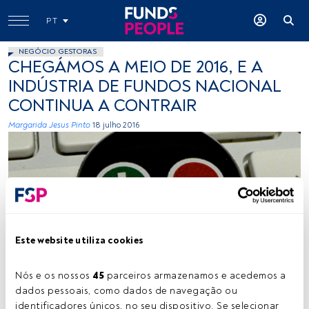
PT
NEGÓCIO GESTORAS
CHEGÁMOS A MEIO DE 2016, E A
INDÚSTRIA DE FUNDOS NACIONAL
CONTINUA A CONTRAIR
Margarida Jesus Pinto
18 julho 2016
Este website utiliza cookies
Ntr23, Flickr, Creative Commons
Nós e os nossos 
45
 parceiros armazenamos e acedemos a 
dados pessoais, como dados de navegação ou 
Tempo de leitura:
1 min.
identificadores únicos, no seu dispositivo. Se selecionar 