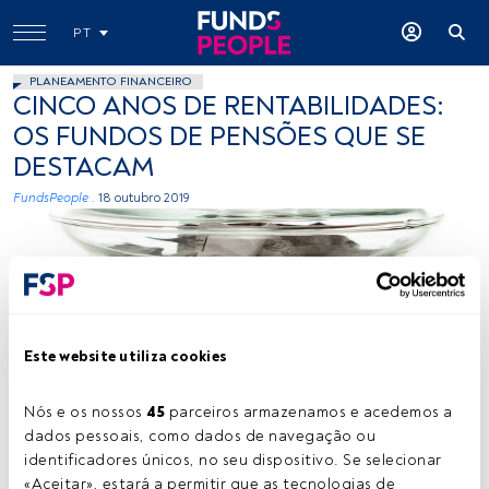
PT
PLANEAMENTO FINANCEIRO
CINCO ANOS DE RENTABILIDADES:
OS FUNDOS DE PENSÕES QUE SE
DESTACAM
FundsPeople .
18 outubro 2019
Este website utiliza cookies
Flickr
Nós e os nossos 
45
 parceiros armazenamos e acedemos a 
dados pessoais, como dados de navegação ou 
identificadores únicos, no seu dispositivo. Se selecionar 
Tempo de leitura:
1 min.
«Aceitar», estará a permitir que as tecnologias de 