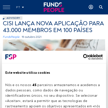
PT
ADVISORY
CISI LANÇA NOVA APLICAÇÃO PARA
43.000 MEMBROS EM 100 PAÍSES
FundsPeople .
19 outubro 2021
Este website utiliza cookies
Créditos: Paul Hanaoka (Unsplash)
Nós e os nossos 
45
 parceiros armazenamos e acedemos a 
dados pessoais, como dados de navegação ou 
identificadores únicos, no seu dispositivo. Se selecionar 
Tempo de leitura:
1 min.
«Aceitar», estará a permitir que as tecnologias de 
rastreamento apoiem os objetivos apresentados em «nós 