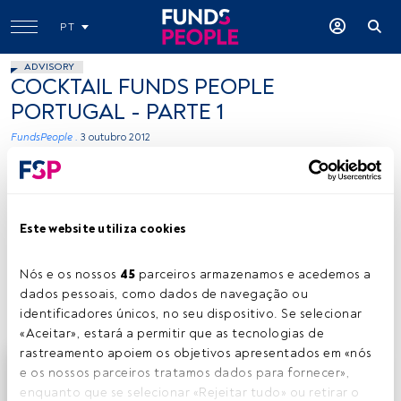
PT
ADVISORY
COCKTAIL FUNDS PEOPLE
PORTUGAL - PARTE 1
FundsPeople .
3 outubro 2012
Tempo de leitura:
9 s.
Este website utiliza cookies
O
evento de lançamento da Funds People
Portugal que aconteceu na passada terça-feira,
Nós e os nossos 
45
 parceiros armazenamos e acedemos a 
dia 25 de Setembro, na Rota das Sedas, em
dados pessoais, como dados de navegação ou 
Lisboa, deixa agora o primeiro registo fotográfico.
identificadores únicos, no seu dispositivo. Se selecionar 
«Aceitar», estará a permitir que as tecnologias de 
rastreamento apoiem os objetivos apresentados em «nós 
Este é um artigo exclusivo para os utilizadores
e os nossos parceiros tratamos dados para fornecer», 
registados da FundsPeople. Se já estiver registado,
enquanto que se selecionar «Rejeitar tudo» ou retirar o 