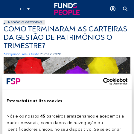
PT
NEGÓCIO GESTORAS
COMO TERMINARAM AS CARTEIRAS
DA GESTÃO DE PATRIMÓNIOS O
TRIMESTRE?
Margarida Jesus Pinto
25 maio 2020
Este website utiliza cookies
flickr
Nós e os nossos 
45
 parceiros armazenamos e acedemos a 
dados pessoais, como dados de navegação ou 
identificadores únicos, no seu dispositivo. Se selecionar 
Tempo de leitura:
2 min.