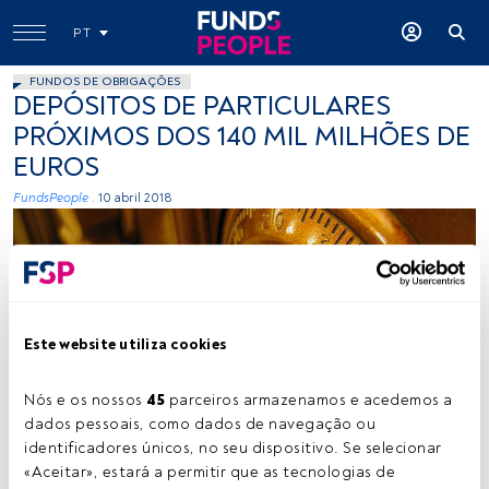
PT
FUNDOS DE OBRIGAÇÕES
DEPÓSITOS DE PARTICULARES
PRÓXIMOS DOS 140 MIL MILHÕES DE
EUROS
FundsPeople .
10 abril 2018
Este website utiliza cookies
https://guardiansafeandvault.com/
Nós e os nossos 
45
 parceiros armazenamos e acedemos a 
dados pessoais, como dados de navegação ou 
identificadores únicos, no seu dispositivo. Se selecionar 
«Aceitar», estará a permitir que as tecnologias de 
Tempo de leitura:
16 s.