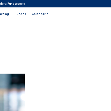
der a Fundspeople
arning
Fundos
Calendário