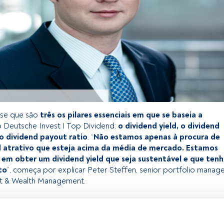
-se que são
três os pilares essenciais
em que se baseia a
 Deutsche Invest I Top Dividend:
o dividend yield, o dividend
o dividend payout ratio
. “
Não estamos apenas à procura de
d atrativo que esteja acima da média de mercado. Estamos
em obter um dividend yield que seja sustentável e que ten
to
”, começa por explicar Peter Steffen, senior portfolio manag
t & Wealth Management.
 exclusivo para os utilizadores registados da FundsPeople. Se já