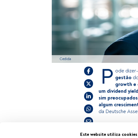
Cedida
P
ode dizer
gestão
do
growth e 
um dividend yiel
sim preocupados 
algum crescimen
da Deutsche Asse
Este é um artigo
Este website utiliza cookies