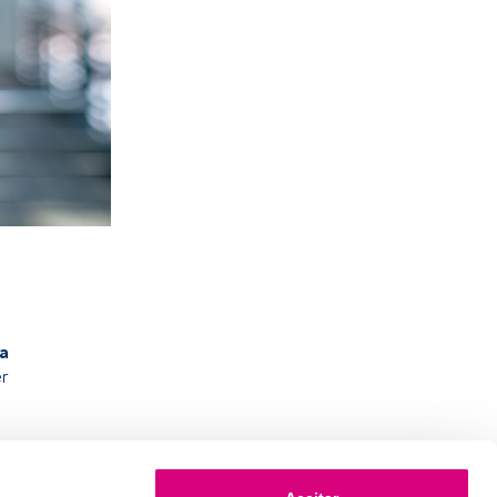
ha
er