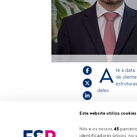
-
A
té à data
de client
estrutura
deles.
Este é um artigo 
Este website utiliza cookies
estiver registad
convidamo-lo a r
Nós e os nossos 
45
 parcei
oferece.
identificadores únicos, no s