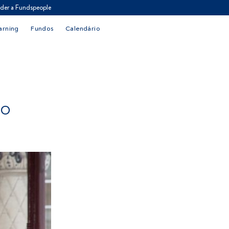
der a Fundspeople
arning
Fundos
Calendário
DO