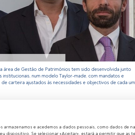
, a área de Gestão de Patrimónios tem sido desenvolvida junto
es institucionais, num modelo Taylor-made, com mandatos e
s de carteira ajustados às necessidades e objectivos de cada um
exclusivo para os utilizadores registados da FundsPeople. Se já
o, aceda através do botão Login. Se ainda não tem conta,
egistar-se e a desfrutar de todo o universo que a FundsPeople
ros armazenamos e acedemos a dados pessoais, como dados de n
eu dispositivo. Se selecionar «Aceitar», estará a permitir que as t