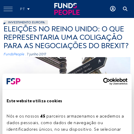
PT
INVESTIMENTO EUROPA
ELEIÇÕES NO REINO UNIDO: O QUE
REPRESENTARIA UMA COLIGAÇÃO
PARA AS NEGOCIAÇÕES DO BREXIT?
FundsPeople .
7 junho 2017
Este website utiliza cookies
Leandro Stevens, Flickr, Creative Commons
Nós e os nossos 
45
 parceiros armazenamos e acedemos a 
dados pessoais, como dados de navegação ou 
identificadores únicos, no seu dispositivo. Se selecionar 
Tempo de leitura:
5 min.