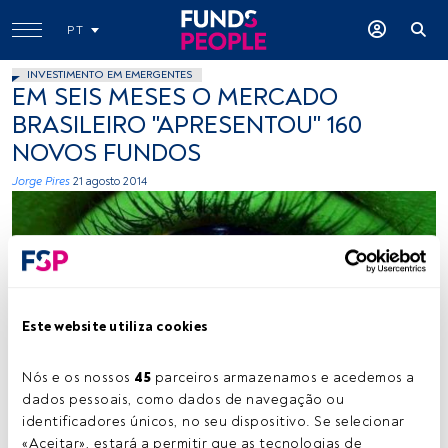
PT
INVESTIMENTO EM EMERGENTES
EM SEIS MESES O MERCADO
BRASILEIRO "APRESENTOU" 160
NOVOS FUNDOS
Jorge Pires
21 agosto 2014
Este website utiliza cookies
Nik-in-Paris, Flickr, Creative Commons
Nós e os nossos 
45
 parceiros armazenamos e acedemos a 
dados pessoais, como dados de navegação ou 
identificadores únicos, no seu dispositivo. Se selecionar 
Tempo de leitura:
1 min.
«Aceitar», estará a permitir que as tecnologias de 