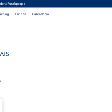
der a Fundspeople
arning
Fundos
Calendário
AÍS
s