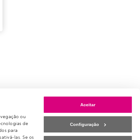
Aceitar
avegação ou 
ecnologias de 
Configuração
os para 
ativá-las. Se os 