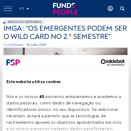
PT
NEGÓCIO GESTORAS
IMGA: "OS EMERGENTES PODEM SER
O WILD CARD NO 2.º SEMESTRE"
FundsPeople .
18 julho 2019
Este website utiliza cookies
Nós e os nossos 
45
 parceiros armazenamos e acedemos a 
-
dados pessoais, como dados de navegação ou 
identificadores únicos, no seu dispositivo. Se selecionar 
«Aceitar», estará a permitir que as tecnologias de 
Tempo de leitura:
6 min.
rastreamento apoiem os objetivos apresentados em «nós 
e os nossos parceiros tratamos dados para fornecer», 