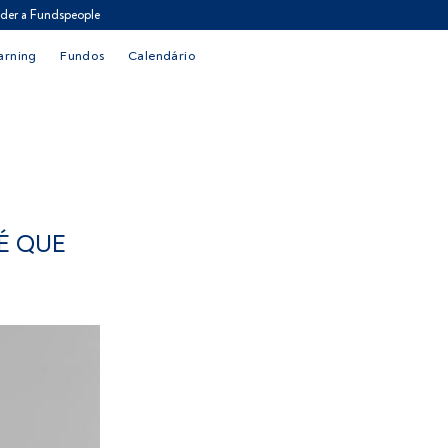
der a Fundspeople
arning
Fundos
Calendário
É QUE