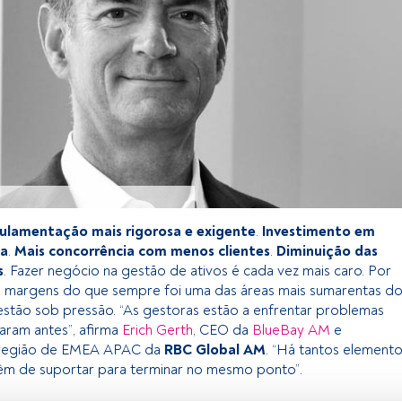
ulamentação mais rigorosa e exigente
.
Investimento em
ia
.
Mais concorrência com menos clientes
.
Diminuição das
s
. Fazer negócio na gestão de ativos é cada vez mais caro. Por
as margens do que sempre foi uma das áreas mais sumarentas d
stão sob pressão. “As gestoras estão a enfrentar problemas
aram antes”, afirma
Erich Gerth
, CEO da
BlueBay AM
e
 região de EMEA APAC da
RBC Global AM
. “Há tantos element
êm de suportar para terminar no mesmo ponto”.