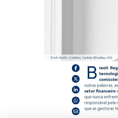
Erich Gerth. Créditos: Cedida (BlueBay AM)
B
rexit
.
Reg
tecnolog
comissõe
outras palavras, 
setor financeiro
e
que nunca enfrent
responsável pela
que as gestoras t