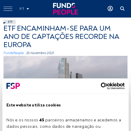
PT
ETF
ETF ENCAMINHAM-SE PARA UM
ANO DE CAPTAÇÕES RECORDE NA
EUROPA
FundsPeople .
25 novembro 2021
Este website utiliza cookies
Créditos: Viktor Forgacs (Unsplash)
Nós e os nossos 
45
 parceiros armazenamos e acedemos a 
dados pessoais, como dados de navegação ou 
Tempo de leitura:
1 min.