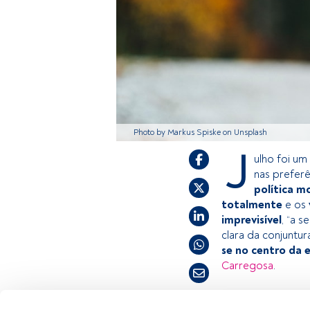
Photo by Markus Spiske on Unsplash
J
ulho foi um
nas prefer
política m
totalmente
e os
imprevisível
, “a 
clara da conjuntur
se no centro da 
Carregosa
.