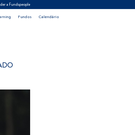
der a Fundspeople
arning
Fundos
Calendário
RADO