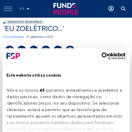
PT
NEGÓCIO GESTORAS
‘EU ZOELÉTRICO…’
FundsPeople .
17 setembro 2013
Tempo de leitura:
3 min.
C
ostuma dizer-se que ‘Quem espera sempre
Este website utiliza cookies
alcança’ e pude há dias ter a oportunidade de
passar uns breves momentos na companhia do
Nós e os nossos 
45
 parceiros armazenamos e acedemos a 
novo Renault ZOE.
dados pessoais, como dados de navegação ou 
identificadores únicos, no seu dispositivo. Se selecionar 
«Aceitar», estará a permitir que as tecnologias de 
Este é um artigo exclusivo para os utilizadores
rastreamento apoiem os objetivos apresentados em «nós 
registados da FundsPeople. Se já estiver registado,
e os nossos parceiros tratamos dados para fornecer», 
aceda através do botão Login. Se ainda não tem conta,
enquanto que se selecionar «Rejeitar tudo» ou retirar o 