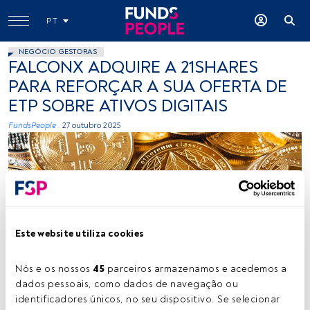
PT
NEGÓCIO GESTORAS
FALCONX ADQUIRE A 21SHARES
PARA REFORÇAR A SUA OFERTA DE
ETP SOBRE ATIVOS DIGITAIS
FundsPeople .
27 outubro 2025
Este website utiliza cookies
Créditos: Art Rachen (Unsplash)
Nós e os nossos 
45
 parceiros armazenamos e acedemos a 
dados pessoais, como dados de navegação ou 
identificadores únicos, no seu dispositivo. Se selecionar 
Tempo de leitura:
2 min.