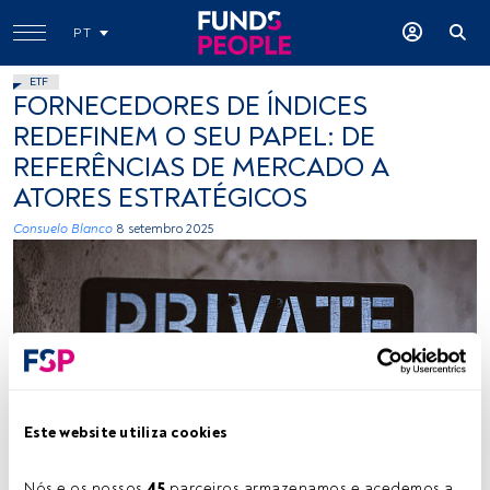
PT
ETF
FORNECEDORES DE ÍNDICES
REDEFINEM O SEU PAPEL: DE
REFERÊNCIAS DE MERCADO A
ATORES ESTRATÉGICOS
Consuelo Blanco
8 setembro 2025
Créditos: Tim Mossholder (Unsplash)
Este website utiliza cookies
Nós e os nossos 
45
 parceiros armazenamos e acedemos a 