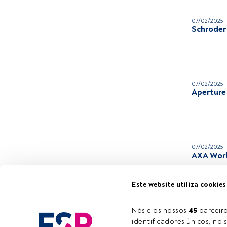
07/02/2025
Schroder
07/02/2025
Aperture
07/02/2025
AXA World
Este website utiliza cookies
Nós e os nossos 
45
 parcei
identificadores únicos, no s