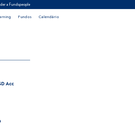
der a Fundspeople
arning
Fundos
Calendário
SD Acc
D