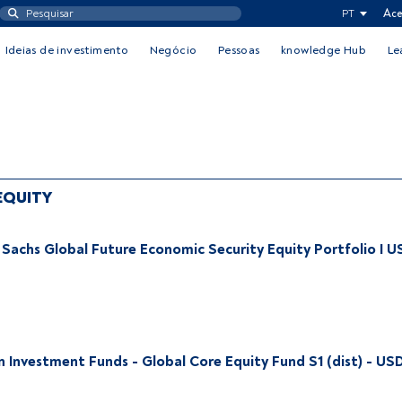
PT
Ace
Ideias de investimento
Negócio
Pessoas
knowledge Hub
Le
EQUITY
Sachs Global Future Economic Security Equity Portfolio I U
Investment Funds - Global Core Equity Fund S1 (dist) - US