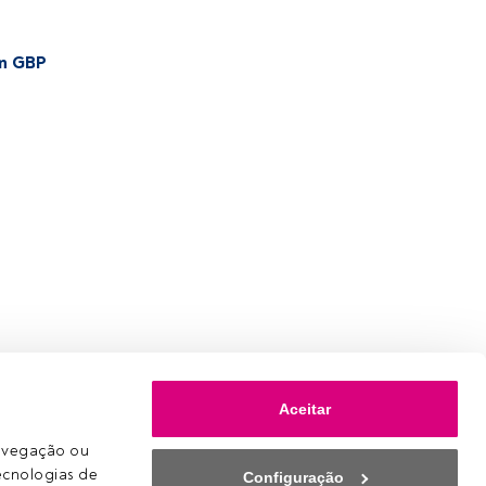
on GBP
Aceitar
avegação ou 
ecnologias de 
Configuração