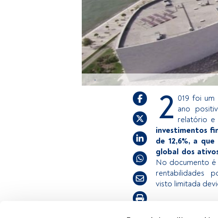
-
2
019 foi um 
ano posit
relatório 
investimentos f
de 12,6%, a que
global dos ativo
No documento é t
rentabilidades 
visto limitada de
Tempo de leitura:
2 min.