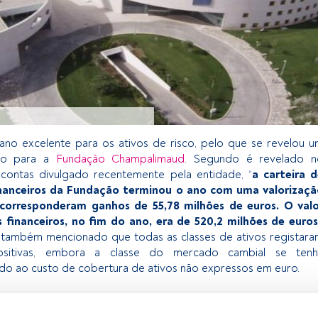
ano excelente para os ativos de risco, pelo que se revelou 
ivo para a
Fundação Champalimaud
. Segundo é revelado n
e contas divulgado recentemente pela entidade, “
a carteira 
inanceiros da Fundação terminou o ano com uma valorizaçã
 corresponderam ganhos de 55,78 milhões de euros. O valo
s financeiros, no fim do ano, era de 520,2 milhões de euros
ambém mencionado que todas as classes de ativos registar
positivas, embora a classe do mercado cambial se tenh
vido ao custo de cobertura de ativos não expressos em euro.