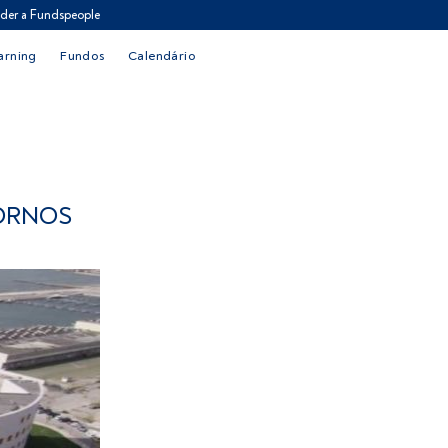
der a Fundspeople
arning
Fundos
Calendário
TORNOS