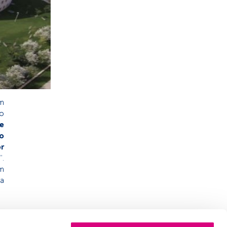
um
o
de
o
r
”.
am
a