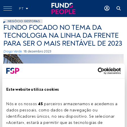
PT
NEGÓCIO GESTORAS
FUNDO FOCADO NO TEMA DA
TECNOLOGIA NA LINHA DA FRENTE
PARA SER O MAIS RENTÁVEL DE 2023
Diogo Verde.
18 dezembro 2023
Este website utiliza cookies
Cráditos: Chander R (Unsplash)
Nós e os nossos 
45
 parceiros armazenamos e acedemos a 
dados pessoais, como dados de navegação ou 
identificadores únicos, no seu dispositivo. Se selecionar 
«Aceitar», estará a permitir que as tecnologias de 
Tempo de leitura:
2 min.