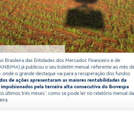
o Brasileira das Entidades dos Mercados Financeiro e de
(ANBIMA) já publicou o seu boletim mensal, referente ao mês d
, onde o grande destaque vai para a recuperação dos fundos
dos de ações apresentaram as maiores rentabilidades da
, impulsionados pela terceira alta consecutiva do Ibovespa
os últimos três meses”, como se pode ler no relatório mensal da
eira.
 exclusivo para os utilizadores registados da FundsPeople. Se já
o, aceda através do botão Login. Se ainda não tem conta,