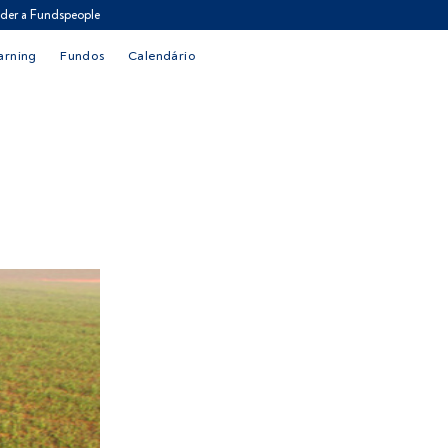
der a Fundspeople
arning
Fundos
Calendário