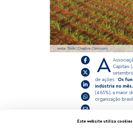
weba, Flickr, Creative Commons
A
Associaçã
Capitais 
setembro
de ações. “
Os fun
indústria no mês
(4,65%), a maior d
organização brasil
Este é um artigo
Este website utiliza cookies
estiver registad
Tempo de leitura:
2 min.