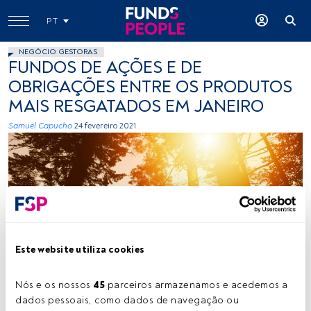
PT
NEGÓCIO GESTORAS
FUNDOS DE AÇÕES E DE
OBRIGAÇÕES ENTRE OS PRODUTOS
MAIS RESGATADOS EM JANEIRO
Samuel Capucho
24 fevereiro 2021
Este website utiliza cookies
Photo by photo-nic.co.uk nic on Unsplash
Nós e os nossos 
45
 parceiros armazenamos e acedemos a 
dados pessoais, como dados de navegação ou 
Tempo de leitura:
1 min.