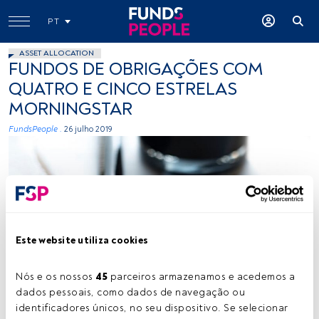
PT
ASSET ALLOCATION
FUNDOS DE OBRIGAÇÕES COM
QUATRO E CINCO ESTRELAS
MORNINGSTAR
FundsPeople .
26 julho 2019
Este website utiliza cookies
-
Nós e os nossos 
45
 parceiros armazenamos e acedemos a 
dados pessoais, como dados de navegação ou 
identificadores únicos, no seu dispositivo. Se selecionar 
Tempo de leitura:
1 min.