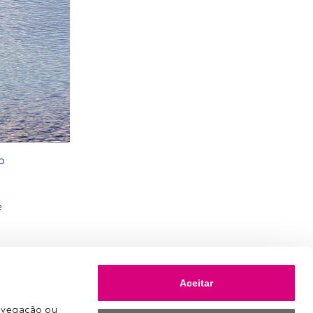
o
e
Aceitar
avegação ou 