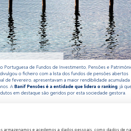
o Portuguesa de Fundos de Investimento, Pensões e Patrimóni
divulgou o ficheiro com a lista dos fundos de pensões abertos
inal de fevereiro, apresentavam a maior rendibilidade acumulada
anos. A
Banif Pensões é a entidade que lidera o ranking
, já qu
odutos em destaque são geridos por esta sociedade gestora.
exclusivo para os utilizadores registados da FundsPeople. Se já
o, aceda através do botão Login. Se ainda não tem conta,
egistar-se e a desfrutar de todo o universo que a FundsPeople
ros armazenamos e acedemos a dados pessoais, como dados de n