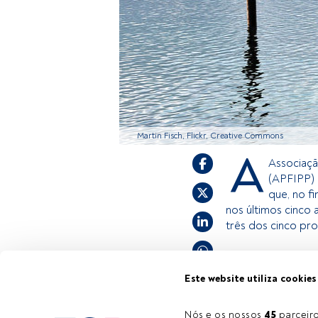
Martin Fisch, Flickr, Creative Commons
A
Associaçã
(APFIPP) 
que, no f
nos últimos cinco 
três dos cinco pr
Este é um artigo 
Este website utiliza cookies
estiver registad
convidamo-lo a r
Nós e os nossos 
45
 parcei