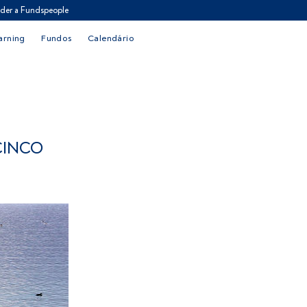
der a Fundspeople
arning
Fundos
Calendário
CINCO