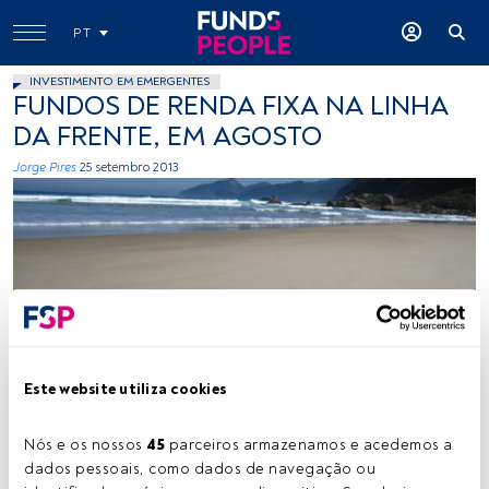
PT
INVESTIMENTO EM EMERGENTES
FUNDOS DE RENDA FIXA NA LINHA
DA FRENTE, EM AGOSTO
Jorge Pires
25 setembro 2013
Beach Travellers Inc, Flicrk, Creative Commons
Este website utiliza cookies
Nós e os nossos 
45
 parceiros armazenamos e acedemos a 
Tempo de leitura:
1 min.
dados pessoais, como dados de navegação ou 