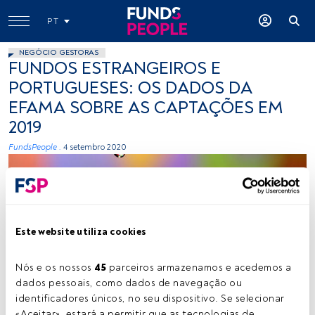
PT
NEGÓCIO GESTORAS
FUNDOS ESTRANGEIROS E
PORTUGUESES: OS DADOS DA
EFAMA SOBRE AS CAPTAÇÕES EM
2019
FundsPeople .
4 setembro 2020
Este website utiliza cookies
Nós e os nossos 
45
 parceiros armazenamos e acedemos a 
REphotography3, Flickr, Creative Commons
dados pessoais, como dados de navegação ou 
identificadores únicos, no seu dispositivo. Se selecionar 
«Aceitar», estará a permitir que as tecnologias de 