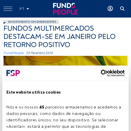
PT
INVESTIMENTO EM EMERGENTES
FUNDOS MULTIMERCADOS
DESTACAM-SE EM JANEIRO PELO
RETORNO POSITIVO
FundsPeople .
20 fevereiro 2013
Este website utiliza cookies
Fernanda Fronza, Flickr, Creative Commons
Nós e os nossos 
45
 parceiros armazenamos e acedemos a 
dados pessoais, como dados de navegação ou 
identificadores únicos, no seu dispositivo. Se selecionar 
«Aceitar», estará a permitir que as tecnologias de 
Tempo de leitura:
1 min.