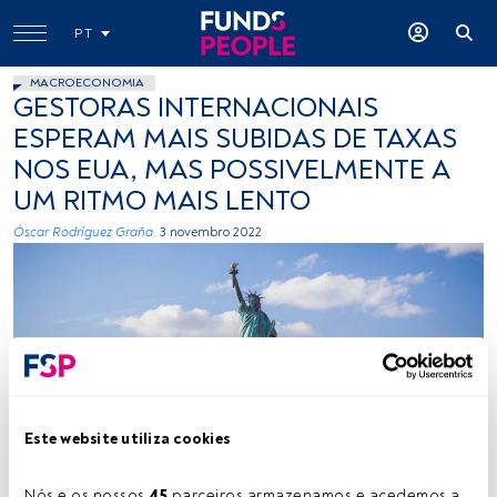
PT
MACROECONOMIA
GESTORAS INTERNACIONAIS
ESPERAM MAIS SUBIDAS DE TAXAS
NOS EUA, MAS POSSIVELMENTE A
UM RITMO MAIS LENTO
Óscar Rodríguez Graña.
3 novembro 2022
Créditos: Ferdinand Stohr (Unsplash)
Este website utiliza cookies
Nós e os nossos 
45
 parceiros armazenamos e acedemos a 