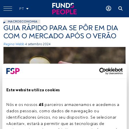
PT
MACROECONOMIA
GUIA RÁPIDO PARA SE PÔR EM DIA
COM O MERCADO APÓS O VERÃO
Regina Webb
4 setembro 2024
Este website utiliza cookies
Créditos: Ethan Sykes (Unsplash)
Nós e os nossos 
45
 parceiros armazenamos e acedemos a 
dados pessoais, como dados de navegação ou 
identificadores únicos, no seu dispositivo. Se selecionar 
Tempo de leitura:
3 min.
«Aceitar», estará a permitir que as tecnologias de 