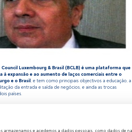
s Council Luxembourg & Brasil (BCLB) é uma plataforma que
ca à expansão e ao aumento de laços comerciais entre o
rgo e o Brasil
, e tem como principais objectivos a educação, a
itação da entrada e saída de negócios, e ainda as trocas
dois países.
exclusivo para os utilizadores registados da FundsPeople. Se já
o, aceda através do botão Login. Se ainda não tem conta,
egistar-se e a desfrutar de todo o universo que a FundsPeople
ros armazenamos e acedemos a dados pessoais, como dados de n