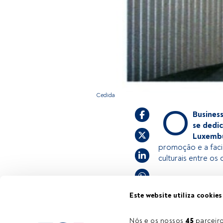
Cedida
O
Busines
se dedi
Luxembu
promoção e a facil
culturais entre os 
Este é um artigo 
Este website utiliza cookies
estiver registad
convidamo-lo a r
Nós e os nossos 
45
 parcei