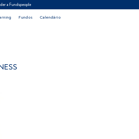
der a Fundspeople
arning
Fundos
Calendário
INESS