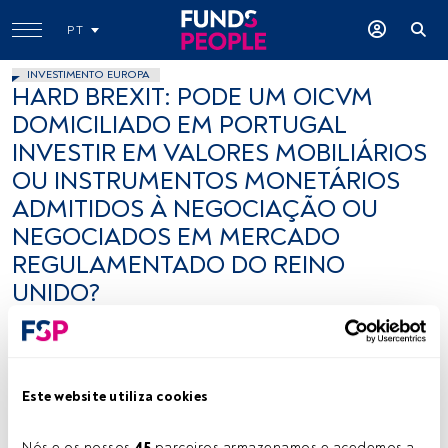
PT
INVESTIMENTO EUROPA
HARD BREXIT: PODE UM OICVM
DOMICILIADO EM PORTUGAL
INVESTIR EM VALORES MOBILIÁRIOS
OU INSTRUMENTOS MONETÁRIOS
ADMITIDOS À NEGOCIAÇÃO OU
NEGOCIADOS EM MERCADO
REGULAMENTADO DO REINO
UNIDO?
FundsPeople .
12 abril 2019
Este website utiliza cookies
Nós e os nossos 
45
 parceiros armazenamos e acedemos a 