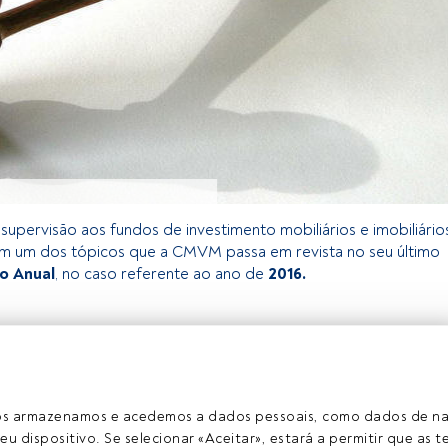
supervisão aos fundos de investimento mobiliários e imobiliário
m um dos tópicos que a CMVM passa em revista no seu último
io Anual
, no caso referente ao ano de
2016.
exclusivo para os utilizadores registados da FundsPeople. Se já
o, aceda através do botão Login. Se ainda não tem conta,
egistar-se e a desfrutar de todo o universo que a FundsPeople
ros armazenamos e acedemos a dados pessoais, como dados de n
eu dispositivo. Se selecionar «Aceitar», estará a permitir que as t