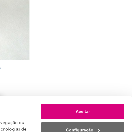
s
Aceitar
avegação ou 
ecnologias de 
Configuração