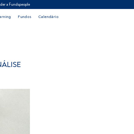
der a Fundspeople
arning
Fundos
Calendário
NÁLISE