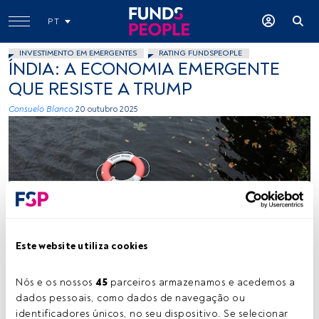
PT
INVESTIMENTO EM EMERGENTES
RATING FUNDSPEOPLE
ÍNDIA: A ECONOMIA EMERGENTE
QUE RESISTE A TRUMP
Consuelo Blanco
20 outubro 2025
Crédito: Lukas Juhas (Unsplash)
Este website utiliza cookies
Nós e os nossos 
45
 parceiros armazenamos e acedemos a 
Tempo de leitura:
4 min.
dados pessoais, como dados de navegação ou 
identificadores únicos, no seu dispositivo. Se selecionar 