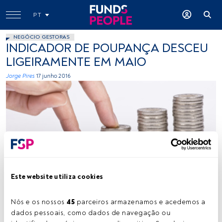
PT
NEGÓCIO GESTORAS
INDICADOR DE POUPANÇA DESCEU
LIGEIRAMENTE EM MAIO
Jorge Pires
17 junho 2016
Terra Nova Fondation, Flickr, Creative Commons
Este website utiliza cookies
Nós e os nossos 
45
 parceiros armazenamos e acedemos a 
Tempo de leitura:
1 min.
dados pessoais, como dados de navegação ou 